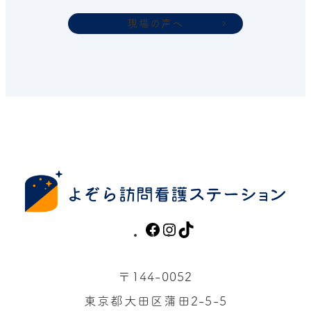
現場の声へ
F
I
T
a
n
i
c
s
k
〒144-0052
e
t
T
東京都大田区蒲田2-5-5
b
a
o