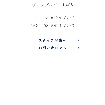
ヴィラプルグノⅡ403
o
g
k
o
r
TEL 03-6424-7972
k
a
m
FAX 03-6424-7973
スタッフ募集へ
お問い合わせへ