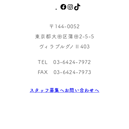
F
I
T
a
n
i
c
s
k
〒144-0052
e
t
T
東京都大田区蒲田2-5-5
b
a
o
ヴィラプルグノⅡ403
o
g
k
o
r
TEL 03-6424-7972
k
a
m
FAX 03-6424-7973
スタッフ募集へ
お問い合わせへ