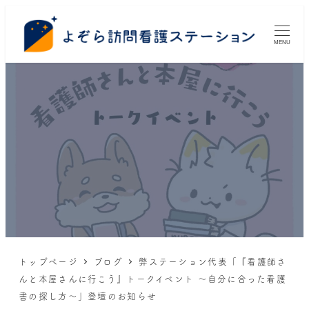
MENU
トップページ
ブログ
弊ステーション代表「『看護師さ
んと本屋さんに行こう』トークイベント ～自分に合った看護
書の探し方～」登壇のお知らせ