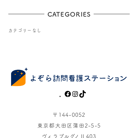
CATEGORIES
カテゴリーなし
F
I
T
a
n
i
c
s
k
〒144-0052
e
t
T
東京都大田区蒲田2-5-5
b
a
o
ヴィラプルグノⅡ403
o
g
k